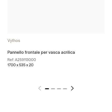
Vythos
Pannello frontale per vasca acrilica
Ref:
A259113000
1700 x 535 x 20
Scopri di più