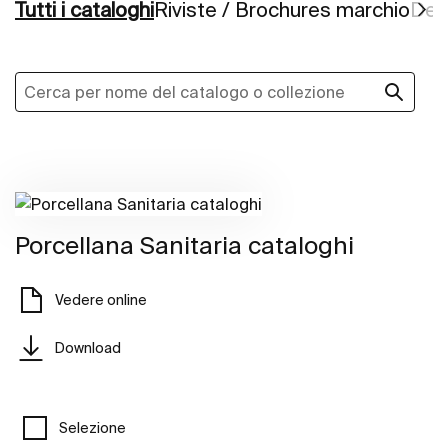
Tutti i cataloghi
Riviste / Brochures marchio
Depl
Porcellana Sanitaria cataloghi
Vedere online
Download
Selezione