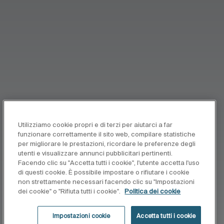
Utilizziamo cookie propri e di terzi per aiutarci a far
funzionare correttamente il sito web, compilare statistiche
per migliorare le prestazioni, ricordare le preferenze degli
utenti e visualizzare annunci pubblicitari pertinenti.
Facendo clic su "Accetta tutti i cookie", l'utente accetta l'uso
di questi cookie. È possibile impostare o rifiutare i cookie
non strettamente necessari facendo clic su "Impostazioni
dei cookie" o "Rifiuta tutti i cookie".
Politica dei cookie
Impostazioni cookie
Accetta tutti i cookie