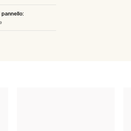
i pannello:
e