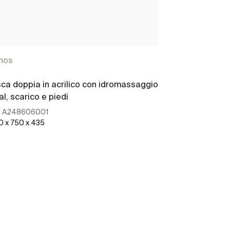
hos
ca doppia in acrilico con idromassaggio
al, scarico e piedi
:
A248606001
0 x 750 x 435
Scopri di più