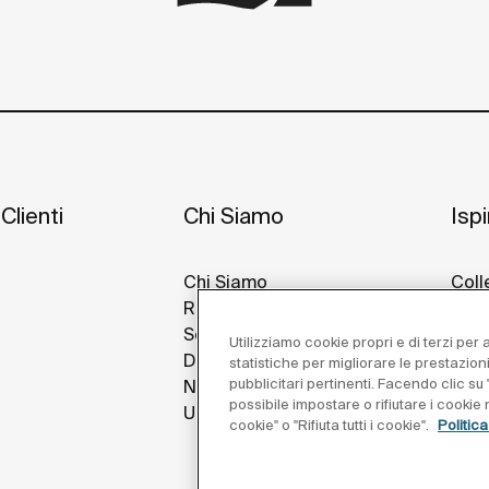
Clienti
Chi Siamo
Isp
Chi Siamo
Coll
Roca Nel Mondo
Idee
Sostenibilità
Prog
Utilizziamo cookie propri e di terzi per
Design E Innovazione
Roca
statistiche per migliorare le prestazion
pubblicitari pertinenti. Facendo clic su "
Notizie
possibile impostare o rifiutare i cooki
Unisciti a Noi
cookie" o "Rifiuta tutti i cookie".
Politic