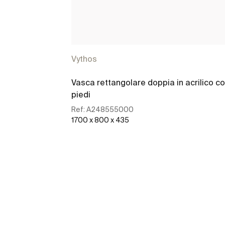
Vythos
Vasca rettangolare doppia in acrilico c
piedi
Ref:
A248555000
1700 x 800 x 435
Scopri di più