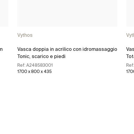
Vythos
Vyt
on
Vasca doppia in acrilico con idromassaggio
Vas
Tonic, scarico e piedi
Tot
Ref:
A248583001
Ref
1700 x 800 x 435
170
Scopri di più