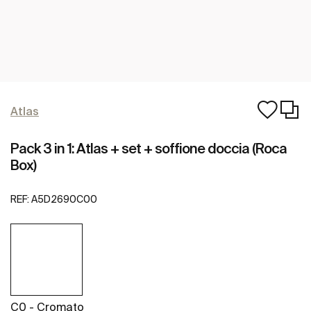
Atlas
Pack 3 in 1: Atlas + set + soffione doccia (Roca
Box)
REF:
A5D2690C00
C0 - Cromato