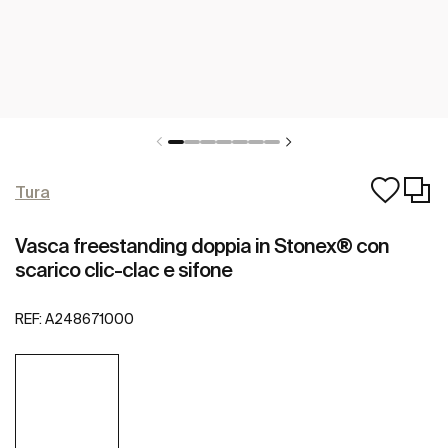
Tura
Vasca freestanding doppia in Stonex® con
scarico clic-clac e sifone
REF:
A248671000