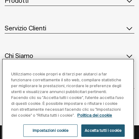
Prodotti
Servizio Clienti
Chi Siamo
Utilizziamo cookie propri e di terzi per aiutarci a far
funzionare correttamente il sito web, compilare statistiche
Ispirazione
per migliorare le prestazioni, ricordare le preferenze degli
utenti e visualizzare annunci pubblicitari pertinenti.
Seguiteci
Facendo clic su "Accetta tutti i cookie", l'utente accetta l'uso
di questi cookie. È possibile impostare o rifiutare i cookie
non strettamente necessari facendo clic su "Impostazioni
dei cookie" o "Rifiuta tutti i cookie".
Politica dei cookie
Impostazioni cookie
Accetta tutti i cookie
Privacy Policy
Avviso Legale
Cookies Policy