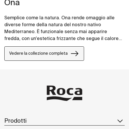
Ona
Semplice come la natura. Ona rende omaggio alle
diverse forme della natura del nostro nativo
Mediterraneo. È funzionale senza mai apparire
fredda, con un'estetica frizzante che segue il calore
intrinseco dell'ambiente naturale, fatta per coloro che
godono della potenza di paesaggi silenziosi.
Vedere la collezione completa
Prodotti