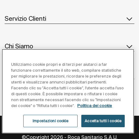
Servizio Clienti
Chi Siamo
Utilizziamo cookie propri e di terzi per aiutarci a far
funzionare correttamente il sito web, compilare statistiche
Ispirazione
per migliorare le prestazioni, ricordare le preferenze degli
utenti e visualizzare annunci pubblicitari pertinenti.
Seguiteci
Facendo clic su "Accetta tutti i cookie", l'utente accetta l'uso
di questi cookie. È possibile impostare o rifiutare i cookie
non strettamente necessari facendo clic su "Impostazioni
dei cookie" o "Rifiuta tutti i cookie".
Politica dei cookie
Impostazioni cookie
Accetta tutti i cookie
Privacy Policy
Avviso Legale
Cookies Policy
Impostazioni cookie
©Copyright 2026 - Roca Sanitario S.A.U.