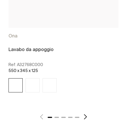
Ona
Lavabo da appoggio
Ref:
A32768C000
550 x 345 x 125
Scopri di più