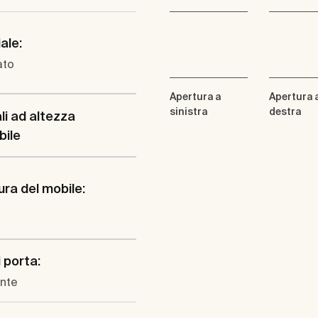
ale:
ato
Apertura a
Apertura 
sinistra
destra
li ad altezza
bile
ura del mobile:
i porta:
ente