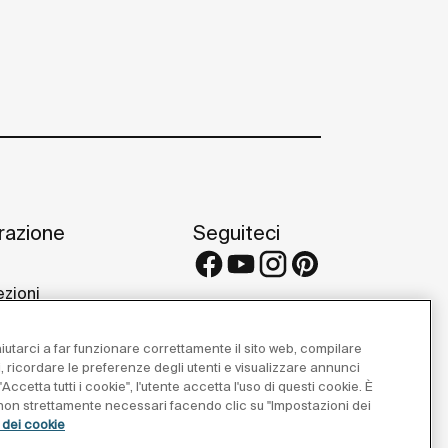
irazione
Seguiteci
ezioni
 e consigli
etti di riferimento
 aiutarci a far funzionare correttamente il sito web, compilare
 Galleries
i, ricordare le preferenze degli utenti e visualizzare annunci
Accetta tutti i cookie", l'utente accetta l'uso di questi cookie. È
e non strettamente necessari facendo clic su "Impostazioni dei
a dei cookie