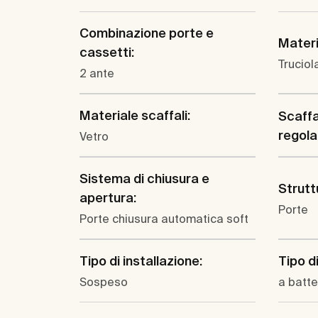
Combinazione porte e
Materi
cassetti:
Truciol
2 ante
Materiale scaffali:
Scaffa
regola
Vetro
Sistema di chiusura e
Strutt
apertura:
Porte
Porte chiusura automatica soft
Tipo di installazione:
Tipo d
Sospeso
a batt