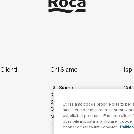
Clienti
Chi Siamo
Isp
Chi Siamo
Coll
Roca Nel Mondo
Idee
Sostenibilità
Prog
Utilizziamo cookie propri e di terzi per
Design E Innovazione
Roca
statistiche per migliorare le prestazion
pubblicitari pertinenti. Facendo clic su "
Notizie
possibile impostare o rifiutare i cooki
Unisciti a Noi
cookie" o "Rifiuta tutti i cookie".
Politic