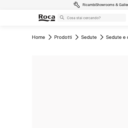
Ricambi
Showrooms & Galler
Vai a
Vai a
Vai a
Vai a
Home
Prodotti
Sedute
Sedute e 