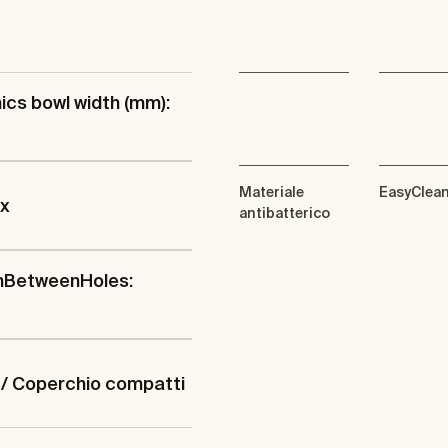
cs bowl width (mm):
Materiale
EasyClea
ix
antibatterico
hBetweenHoles:
 / Coperchio compatti