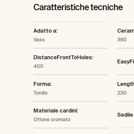
Caratteristiche tecniche
Adatto a:
Cerami
Vaso
360
DistanceFrontToHoles:
EasyF
400
Forma:
Lengt
Tondo
230
Materiale cardini:
Sedile
Ottone cromato