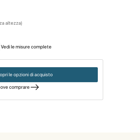
za altezza)
Vedi le misure complete
opri le opzioni di acquisto
ove comprare