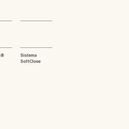
n®
Sistema
SoftClose