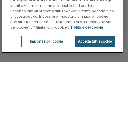
per migliorare le prestazioni, ricordare le preferenze degli
utenti e visualizzare annunci pubblicitari pertinenti.
Facendo clic su "Accetta tutti i cookie", l'utente accetta l'uso
di questi cookie. È possibile impostare o rifiutare i cookie
non strettamente necessari facendo clic su "Impostazioni
dei cookie" o "Rifiuta tutti i cookie".
Politica dei cookie
Impostazioni cookie
Accetta tutti i cookie
Home
New-Meridian
Un solo concetto per mille soluzioni. Un solo
concetto per soddisfare ogni esigenza. La