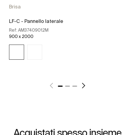
Brisa
LF-C - Pannello laterale
Ref:
AM37409012M
900 x 2000
Scopri di più
Acquistati spesso insieme