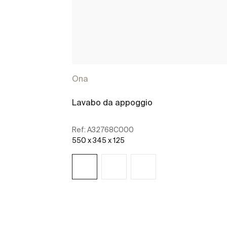
Ona
Lavabo da appoggio
Ref:
A32768C000
550 x 345 x 125
Scopri di più