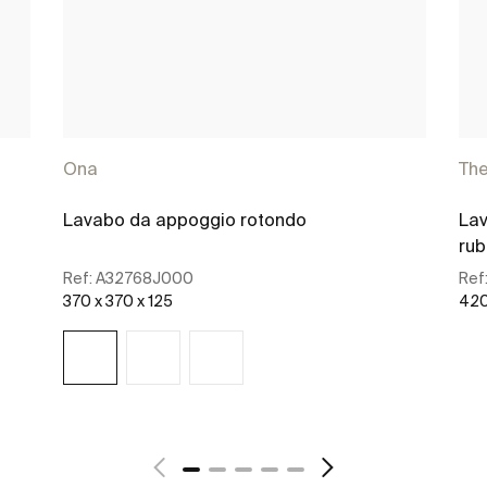
Ona
Th
Lavabo da appoggio rotondo
Lav
rub
Ref:
A32768J000
Ref
370 x 370 x 125
420
Scopri di più