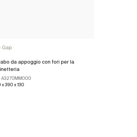
e Gap
The Gap
abo da appoggio con fori per la
ROUND - Lavab
inetteria
china con foro
:
A3270MM000
Ref:
A3270MK0
 x 390 x 130
400 x 400 x 130
Scopri di più