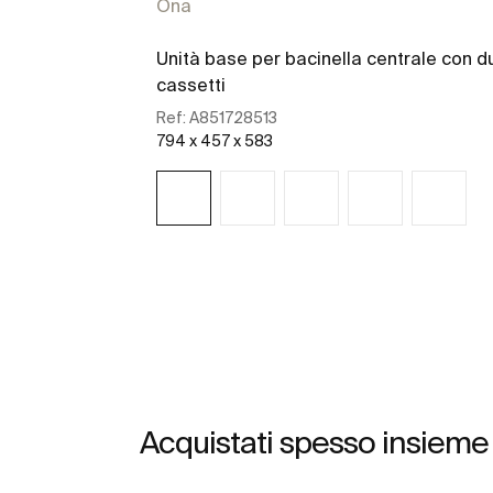
Ona
Unità base per bacinella centrale con d
cassetti
Ref:
A851728513
794 x 457 x 583
Scopri di più
Acquistati spesso insieme