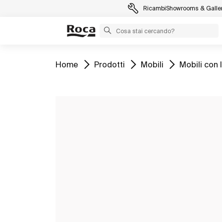
Ricambi
Showrooms & Galler
Vai a
Vai a
Vai a
Vai a
Home
Prodotti
Mobili
Mobili con