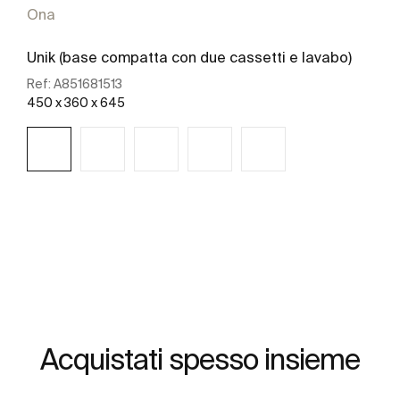
Ona
Unik (base compatta con due cassetti e lavabo)
Ref:
A851681513
450 x 360 x 645
Scopri di più
Acquistati spesso insieme