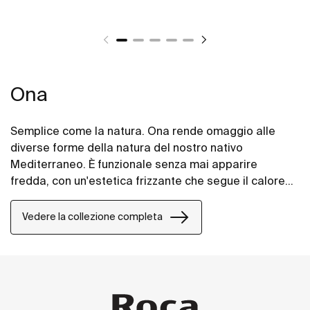
Ona
Semplice come la natura. Ona rende omaggio alle
diverse forme della natura del nostro nativo
Mediterraneo. È funzionale senza mai apparire
fredda, con un'estetica frizzante che segue il calore
intrinseco dell'ambiente naturale, fatta per coloro che
godono della potenza di paesaggi silenziosi.
Vedere la collezione completa