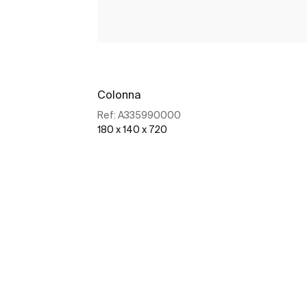
Colonna
Ref:
A335990000
180 x 140 x 720
Scopri di più