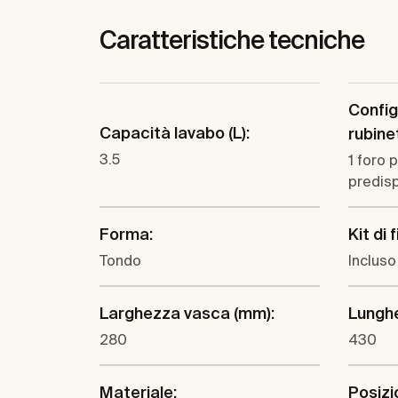
Caratteristiche tecniche
Config
Capacità lavabo (L):
rubine
3.5
1 foro p
predisp
Forma:
Kit di 
Tondo
Incluso
Larghezza vasca (mm):
Lungh
280
430
Materiale:
Posizi