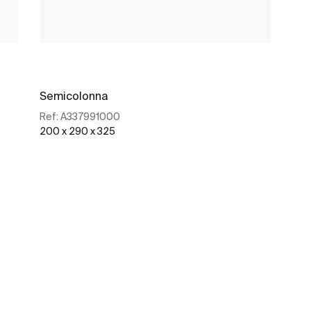
Semicolonna
Ref:
A337991000
200 x 290 x 325
Scopri di più