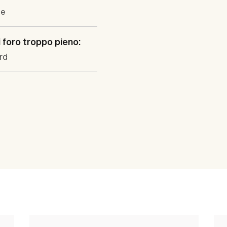
le
i foro troppo pieno:
rd