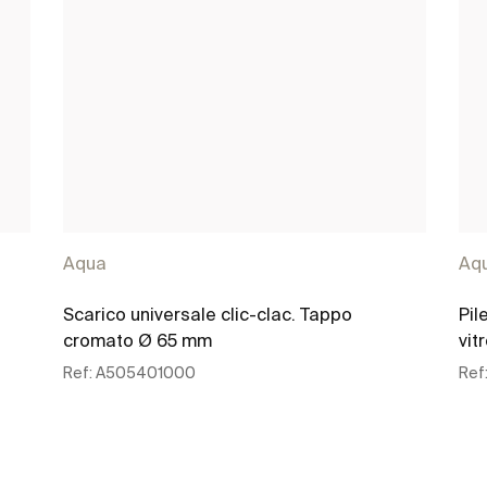
Aqua
Aq
Scarico universale clic-clac. Tappo
Pil
cromato Ø 65 mm
vit
Ref:
A505401000
Ref