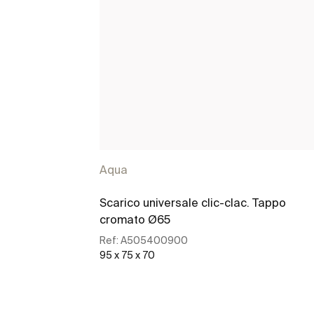
Aqua
Scarico universale clic-clac. Tappo
cromato Ø65
Ref:
A505400900
95 x 75 x 70