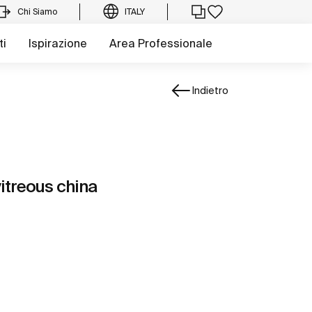
Chi Siamo
ITALY
ti
Ispirazione
Area Professionale
Indietro
itreous china