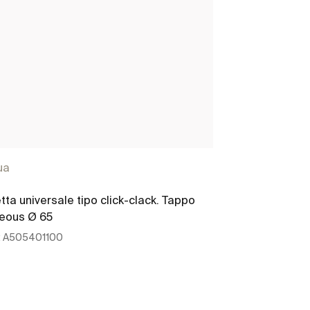
ua
Aqua
etta universale tipo click-clack. Tappo
Raccordo di us
reous Ø 65
Tubo
:
A505401100
Ref:
A50640161
255 x 115 x 65