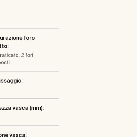
urazione foro
tto:
raticato, 2 fori
osti
fissaggio:
ezza vasca (mm):
one vasca: