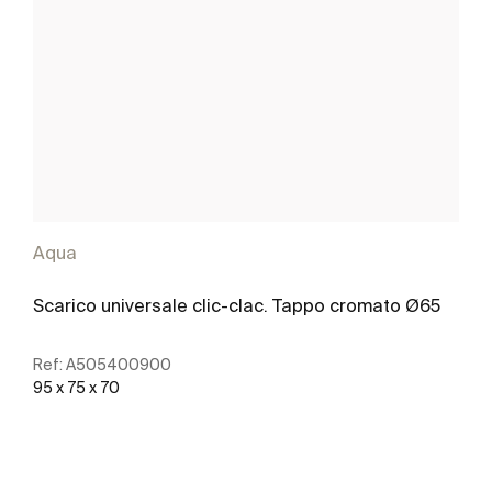
Aqua
Scarico universale clic-clac. Tappo cromato Ø65
Ref:
A505400900
95 x 75 x 70
Scopri di più