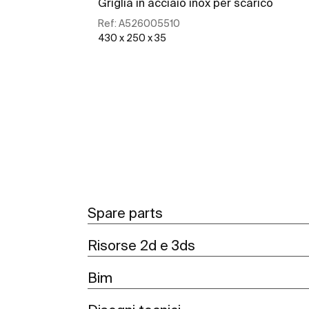
Griglia in acciaio inox per scarico
Ref:
A526005510
430 x 250 x 35
Scopri di più
Spare parts
Risorse 2d e 3ds
Bim