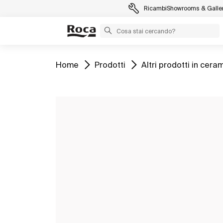
Ricambi
Showrooms & Galler
Vai a
Vai a
Vai a
Home
Prodotti
Altri prodotti in cera