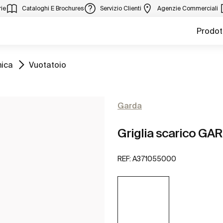
ie
Cataloghi E Brochures
Servizio Clienti
Agenzie Commerciali
Prodot
Vai a
mica
Vuotatoio
Garda
Griglia scarico GA
REF:
A371055000