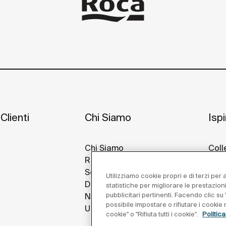
Clienti
Chi Siamo
Isp
Chi Siamo
Coll
Roca Nel Mondo
Idee
Sostenibilità
Prog
Utilizziamo cookie propri e di terzi per
Design E Innovazione
Roca
statistiche per migliorare le prestazion
pubblicitari pertinenti. Facendo clic su "
Notizie
possibile impostare o rifiutare i cooki
Unisciti a Noi
cookie" o "Rifiuta tutti i cookie".
Politic