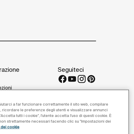
irazione
Seguiteci
ezioni
 e consigli
etti di riferimento
 aiutarci a far funzionare correttamente il sito web, compilare
 Galleries
i, ricordare le preferenze degli utenti e visualizzare annunci
Accetta tutti i cookie", l'utente accetta l'uso di questi cookie. È
e non strettamente necessari facendo clic su "Impostazioni dei
a dei cookie