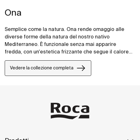
Ona
Semplice come la natura. Ona rende omaggio alle
diverse forme della natura del nostro nativo
Mediterraneo. È funzionale senza mai apparire
fredda, con un'estetica frizzante che segue il calore
intrinseco dell'ambiente naturale, fatta per coloro che
godono della potenza di paesaggi silenziosi.
Vedere la collezione completa