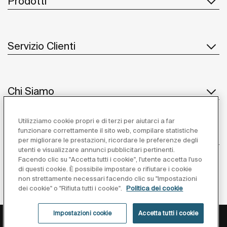
Prodotti
Servizio Clienti
Chi Siamo
Utilizziamo cookie propri e di terzi per aiutarci a far
funzionare correttamente il sito web, compilare statistiche
Ispirazione
per migliorare le prestazioni, ricordare le preferenze degli
utenti e visualizzare annunci pubblicitari pertinenti.
Seguiteci
Facendo clic su "Accetta tutti i cookie", l'utente accetta l'uso
di questi cookie. È possibile impostare o rifiutare i cookie
non strettamente necessari facendo clic su "Impostazioni
dei cookie" o "Rifiuta tutti i cookie".
Politica dei cookie
Impostazioni cookie
Accetta tutti i cookie
Privacy Policy
Avviso Legale
Cookies Policy