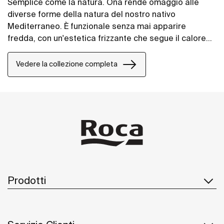
Semplice come la natura. Ona rende omaggio alle
diverse forme della natura del nostro nativo
Mediterraneo. È funzionale senza mai apparire
fredda, con un'estetica frizzante che segue il calore
intrinseco dell'ambiente naturale, fatta per coloro che
godono della potenza di paesaggi silenziosi.
Vedere la collezione completa
Prodotti