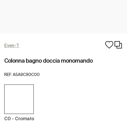
Even-T
Colonna bagno doccia monomando
REF:
A5A9C90C00
C0 - Cromato