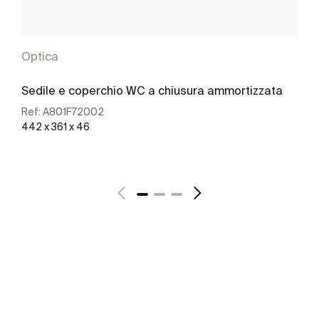
Optica
Sedile e coperchio WC a chiusura ammortizzata
Ref:
A801F72002
442 x 361 x 46
Scopri di più