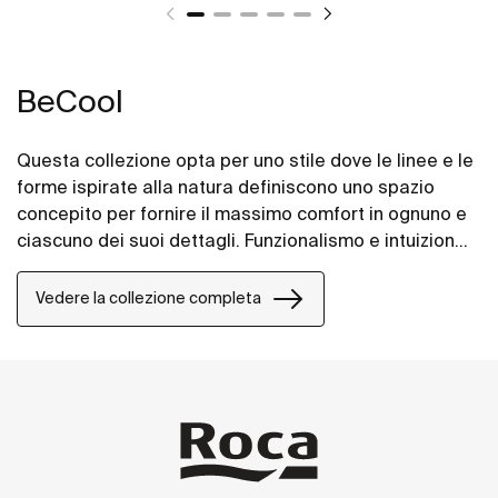
BeCool
Questa collezione opta per uno stile dove le linee e le
forme ispirate alla natura definiscono uno spazio
concepito per fornire il massimo comfort in ognuno e
ciascuno dei suoi dettagli. Funzionalismo e intuizione
al servizio del benessere nella sua forma più
elegante ed intelligente.
Vedere la collezione completa