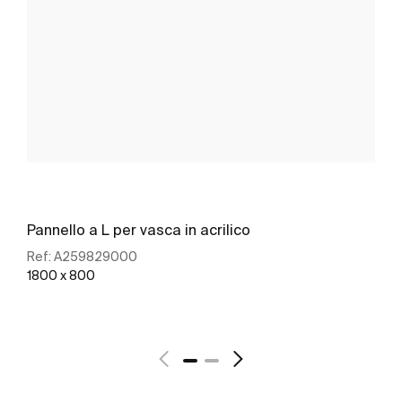
Pannello a L per vasca in acrilico
Ref:
A259829000
1800 x 800
Scopri di più