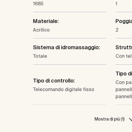
1685
1
Materiale:
Poggia
Acrilico
2
Sistema di idromassaggio:
Strutt
Totale
Con tel
Tipo di
Tipo di controllo:
Con pan
Telecomando digitale fisso
pannell
pannell
Mostra di più (1)