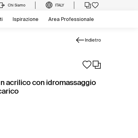
Chi Siamo
ITALY
ti
Ispirazione
Area Professionale
Indietro
in acrilico con idromassaggio
carico