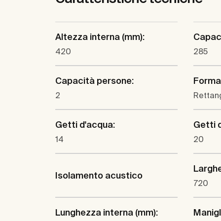
Altezza interna (mm):
Capaci
420
285
Capacità persone:
Forma
2
Rettan
Getti d'acqua:
Getti d
14
20
Larghe
Isolamento acustico
720
Lunghezza interna (mm):
Manigl