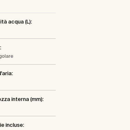
tà acqua (L):
:
golare
'aria:
zza interna (mm):
ie incluse: