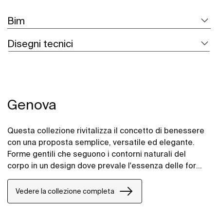
Bim
Disegni tecnici
Genova
Questa collezione rivitalizza il concetto di benessere
con una proposta semplice, versatile ed elegante.
Forme gentili che seguono i contorni naturali del
corpo in un design dove prevale l'essenza delle forme
più pure. Il risultato è un insieme che si adatta
perfettamente a ogni spazio del bagno.
Vedere la collezione completa