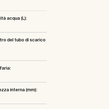
tà acqua (L):
ro del tubo di scarico
'aria:
zza interna (mm):