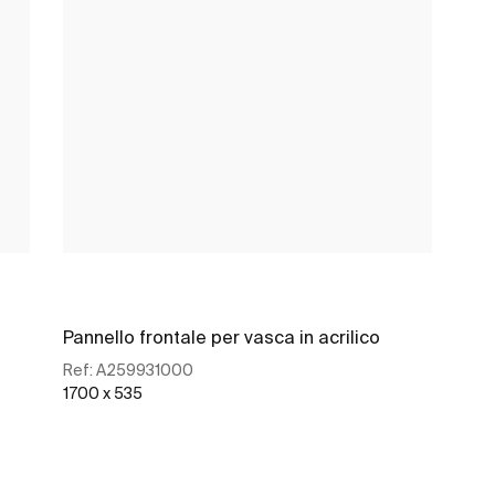
Pannello frontale per vasca in acrilico
Ref:
A259931000
1700 x 535
Scopri di più