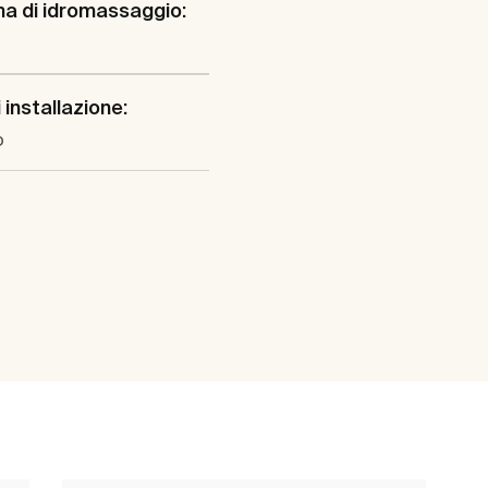
a di idromassaggio:
 installazione:
o