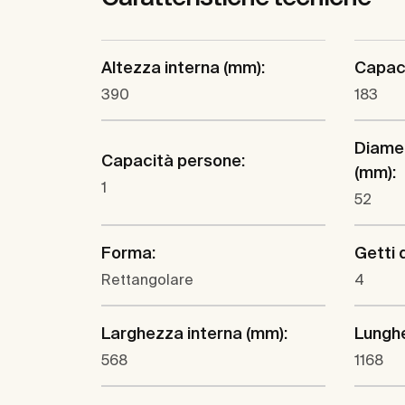
Altezza interna (mm):
Capaci
390
183
Diamet
Capacità persone:
(mm):
1
52
Forma:
Getti d
Rettangolare
4
Larghezza interna (mm):
Lunghe
568
1168