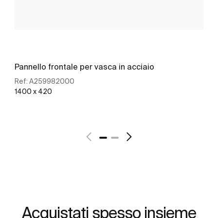
Pannello frontale per vasca in acciaio
Ref:
A259982000
1400 x 420
Scopri di più
Acquistati spesso insieme