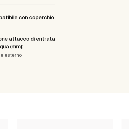
atibile con coperchio
one attacco di entrata
cqua (mm):
le esterno