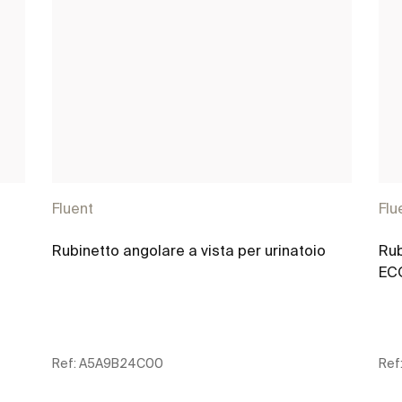
Fluent
Flu
Rubinetto angolare a vista per urinatoio
Rub
EC
Ref:
A5A9B24C00
Ref