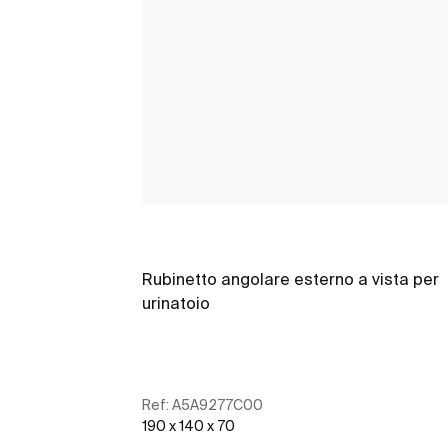
Rubinetto angolare esterno a vista per
urinatoio
Ref:
A5A9277C00
190 x 140 x 70