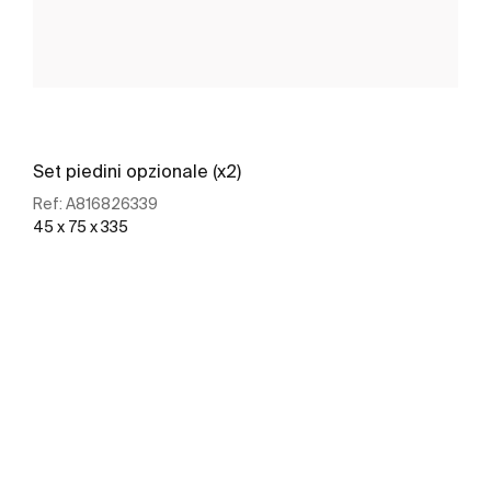
Set piedini opzionale (x2)
Ref:
A816826339
45 x 75 x 335
Scopri di più