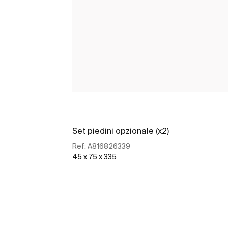
Set piedini opzionale (x2)
Ref:
A816826339
45 x 75 x 335
Scopri di più