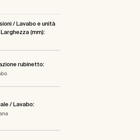
ioni / Lavabo e unità
 Larghezza (mm):
lazione rubinetto:
abo
ale / Lavabo:
lana