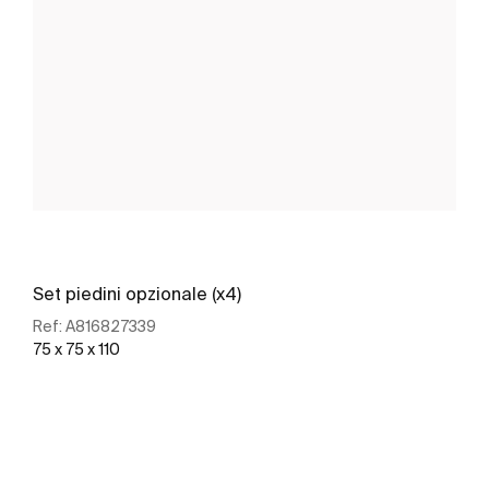
Set piedini opzionale (x4)
Ref:
A816827339
75 x 75 x 110
Scopri di più