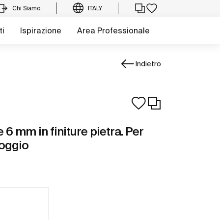
Chi Siamo
ITALY
ti
Ispirazione
Area Professionale
Indietro
6 mm in finiture pietra. Per
poggio