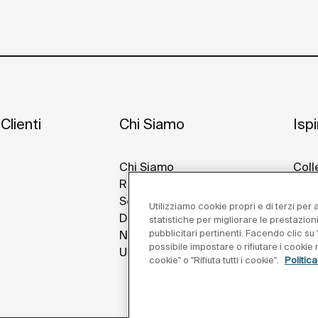
Clienti
Chi Siamo
Isp
Chi Siamo
Coll
Roca Nel Mondo
Idee
Sostenibilità
Prog
Utilizziamo cookie propri e di terzi per
Design E Innovazione
Roca
statistiche per migliorare le prestazion
pubblicitari pertinenti. Facendo clic su "
Notizie
possibile impostare o rifiutare i cooki
Unisciti a Noi
cookie" o "Rifiuta tutti i cookie".
Politic