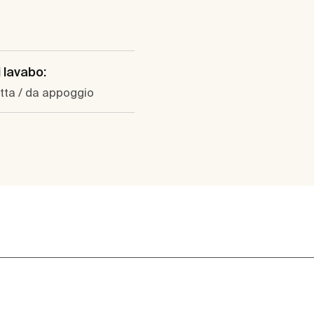
i lavabo:
tta / da appoggio