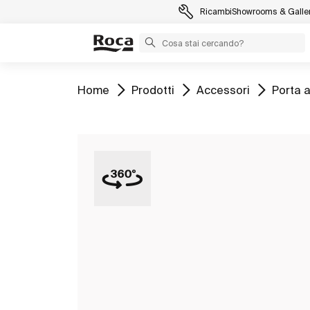
Ricambi
Showrooms & Galler
Vai a
Vai a
Vai a
Vai a
Home
Prodotti
Accessori
Porta 