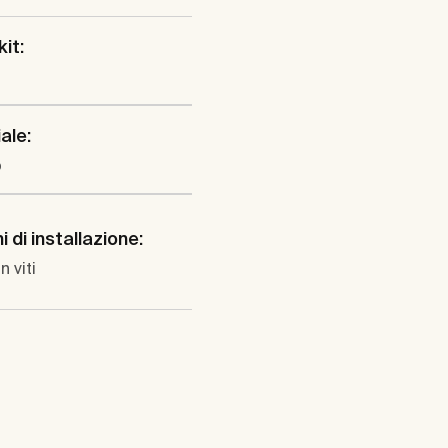
kit:
ale:
o
 di installazione:
n viti