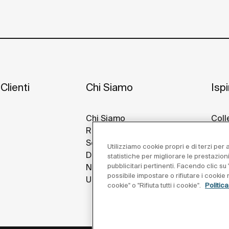
Clienti
Chi Siamo
Isp
Chi Siamo
Coll
Roca Nel Mondo
Idee
Sostenibilità
Prog
Utilizziamo cookie propri e di terzi per
Design E Innovazione
Roca
statistiche per migliorare le prestazion
pubblicitari pertinenti. Facendo clic su "
Notizie
possibile impostare o rifiutare i cooki
Unisciti a Noi
cookie" o "Rifiuta tutti i cookie".
Politic