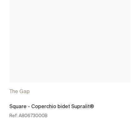
The Gap
Square - Coperchio bidet Supralit®
Ref:
A80673000B
Scopri di più