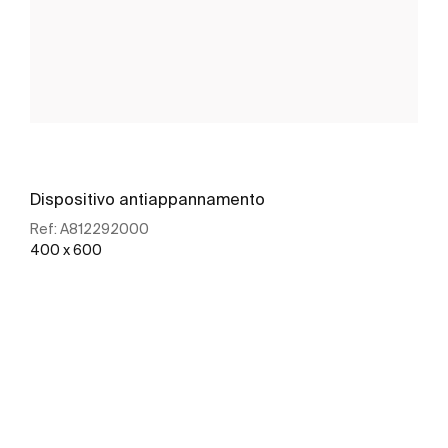
Dispositivo antiappannamento
Ref:
A812292000
400 x 600
Scopri di più