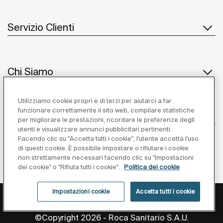
Servizio Clienti
Chi Siamo
Utilizziamo cookie propri e di terzi per aiutarci a far
funzionare correttamente il sito web, compilare statistiche
Ispirazione
per migliorare le prestazioni, ricordare le preferenze degli
utenti e visualizzare annunci pubblicitari pertinenti.
Seguiteci
Facendo clic su "Accetta tutti i cookie", l'utente accetta l'uso
di questi cookie. È possibile impostare o rifiutare i cookie
non strettamente necessari facendo clic su "Impostazioni
dei cookie" o "Rifiuta tutti i cookie".
Politica dei cookie
Impostazioni cookie
Accetta tutti i cookie
Privacy Policy
Avviso Legale
Cookies Policy
Impostazioni cookie
©Copyright 2026 - Roca Sanitario S.A.U.