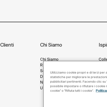
Clienti
Chi Siamo
Isp
Chi Siamo
Coll
Roca Nel Mondo
Idee
Sostenibilità
Prog
Utilizziamo cookie propri e di terzi per
Design E Innovazione
Roca
statistiche per migliorare le prestazion
pubblicitari pertinenti. Facendo clic su "
Notizie
possibile impostare o rifiutare i cooki
Unisciti a Noi
cookie" o "Rifiuta tutti i cookie".
Politic