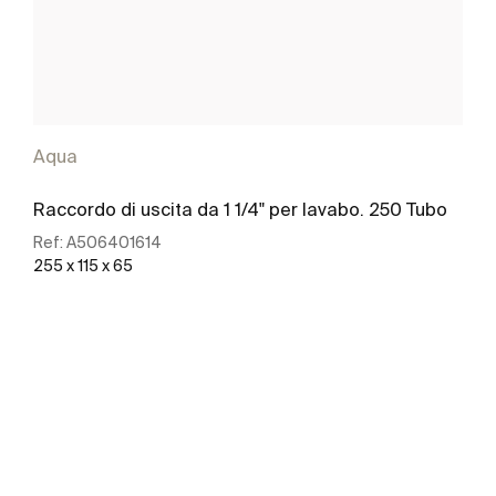
Aqua
Raccordo di uscita da 1 1/4" per lavabo. 250 Tubo
Ref:
A506401614
255 x 115 x 65
Scopri di più