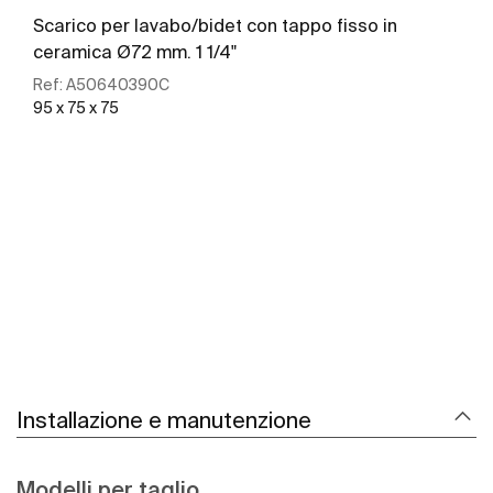
Scarico per lavabo/bidet con tappo fisso in
ceramica Ø72 mm. 1 1/4"
Ref:
A50640390C
95 x 75 x 75
Scopri di più
Installazione e manutenzione
Modelli per taglio