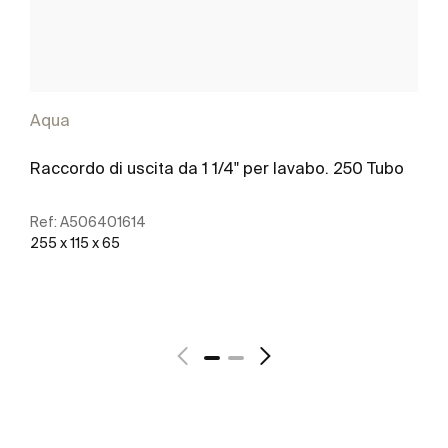
Aqua
Raccordo di uscita da 1 1/4" per lavabo. 250 Tubo
Ref:
A506401614
255 x 115 x 65
Scopri di più