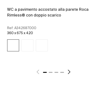
WC a pavimento accostato alla parete Roca
Rimless® con doppio scarico
Ref:
A342687000
360 x 675 x 420
Scopri di più