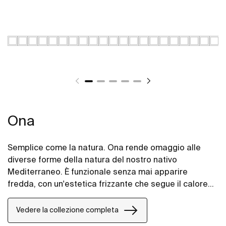
Ona
Semplice come la natura. Ona rende omaggio alle
diverse forme della natura del nostro nativo
Mediterraneo. È funzionale senza mai apparire
fredda, con un'estetica frizzante che segue il calore
intrinseco dell'ambiente naturale, fatta per coloro che
godono della potenza di paesaggi silenziosi.
Vedere la collezione completa