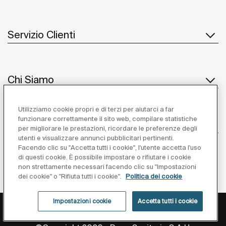
Servizio Clienti
Chi Siamo
Utilizziamo cookie propri e di terzi per aiutarci a far
funzionare correttamente il sito web, compilare statistiche
Ispirazione
per migliorare le prestazioni, ricordare le preferenze degli
utenti e visualizzare annunci pubblicitari pertinenti.
Seguiteci
Facendo clic su "Accetta tutti i cookie", l'utente accetta l'uso
di questi cookie. È possibile impostare o rifiutare i cookie
non strettamente necessari facendo clic su "Impostazioni
dei cookie" o "Rifiuta tutti i cookie".
Politica dei cookie
Impostazioni cookie
Accetta tutti i cookie
Privacy Policy
Avviso Legale
Cookies Policy
Impostazioni cookie