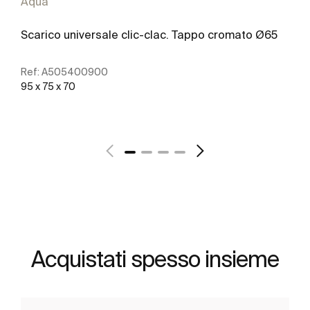
Aqua
Scarico universale clic-clac. Tappo cromato Ø65
Ref:
A505400900
95 x 75 x 70
Scopri di più
Acquistati spesso insieme