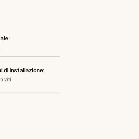
ale:
o
 di installazione:
n viti