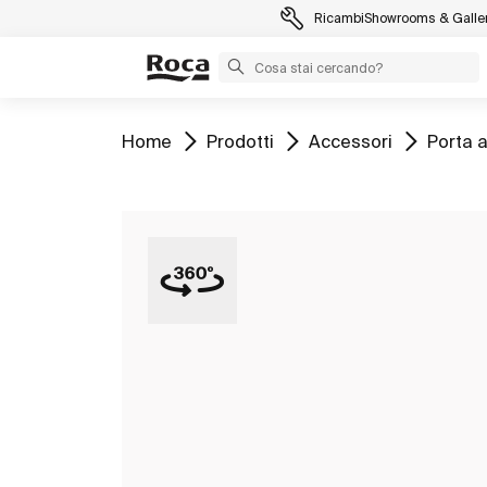
Ricambi
Showrooms & Galler
Vai a
Vai a
Vai a
Vai a
Home
Prodotti
Accessori
Porta 