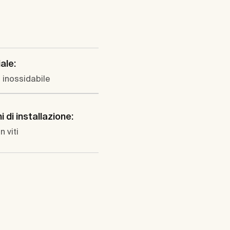
ale:
 inossidabile
 di installazione:
n viti