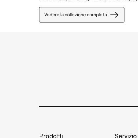
semi pubbliche e spazi pubblici, comprese
ridotta.
Vedere la collezione completa
Prodotti
Servizio 