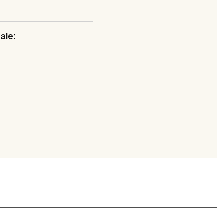
ale:
o