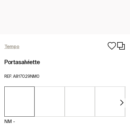
Tempo
Portasalviette
REF:
A817029NM0
NM -