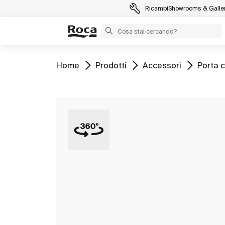
Ricambi
Showrooms & Galler
Vai a
Vai a
Vai a
Vai a
Home
Prodotti
Accessori
Porta c