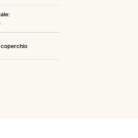
ale:
o
 coperchio