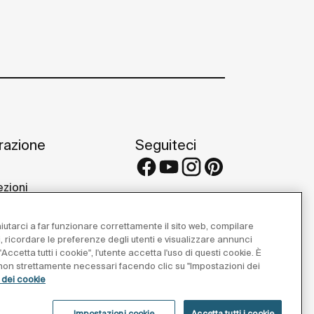
irazione
Seguiteci
ezioni
 e consigli
etti di riferimento
 aiutarci a far funzionare correttamente il sito web, compilare
 Galleries
i, ricordare le preferenze degli utenti e visualizzare annunci
Accetta tutti i cookie", l'utente accetta l'uso di questi cookie. È
e non strettamente necessari facendo clic su "Impostazioni dei
a dei cookie
Impostazioni cookie
Accetta tutti i cookie