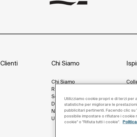
Clienti
Chi Siamo
Isp
Chi Siamo
Coll
Roca Nel Mondo
Idee
Sostenibilità
Prog
Utilizziamo cookie propri e di terzi per
Design E Innovazione
Roca
statistiche per migliorare le prestazion
pubblicitari pertinenti. Facendo clic su "
Notizie
possibile impostare o rifiutare i cooki
Unisciti a Noi
cookie" o "Rifiuta tutti i cookie".
Politic