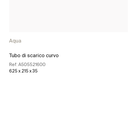
Aqua
Tubo di scarico curvo
Ref:
A505521600
625 x 215 x 35
Scopri di più