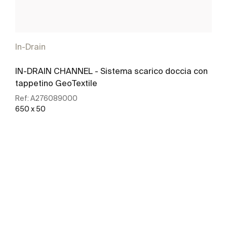
In-Drain
IN-DRAIN CHANNEL - Sistema scarico doccia con
tappetino GeoTextile
Ref:
A276089000
650 x 50
Scopri di più