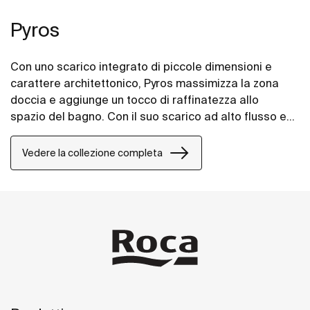
Pyros
Con uno scarico integrato di piccole dimensioni e
carattere architettonico, Pyros massimizza la zona
doccia e aggiunge un tocco di raffinatezza allo
spazio del bagno. Con il suo scarico ad alto flusso e
le sue pendenze progressive, aiuta nella rapida
evacuazione dell'acqua, impedendole di bloccarsi ed
Vedere la collezione completa
eventualmente straripare.