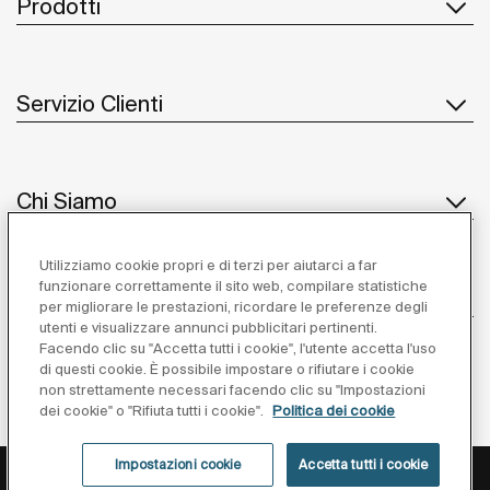
Prodotti
Servizio Clienti
Chi Siamo
Utilizziamo cookie propri e di terzi per aiutarci a far
funzionare correttamente il sito web, compilare statistiche
Ispirazione
per migliorare le prestazioni, ricordare le preferenze degli
utenti e visualizzare annunci pubblicitari pertinenti.
Seguiteci
Facendo clic su "Accetta tutti i cookie", l'utente accetta l'uso
di questi cookie. È possibile impostare o rifiutare i cookie
non strettamente necessari facendo clic su "Impostazioni
dei cookie" o "Rifiuta tutti i cookie".
Politica dei cookie
Impostazioni cookie
Accetta tutti i cookie
Privacy Policy
Avviso Legale
Cookies Policy