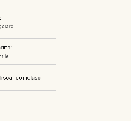
:
golare
dità:
ttile
i scarico incluso