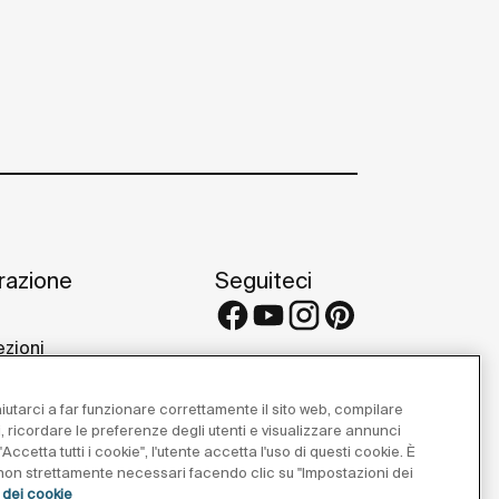
irazione
Seguiteci
ezioni
 e consigli
etti di riferimento
 aiutarci a far funzionare correttamente il sito web, compilare
 Galleries
i, ricordare le preferenze degli utenti e visualizzare annunci
Accetta tutti i cookie", l'utente accetta l'uso di questi cookie. È
e non strettamente necessari facendo clic su "Impostazioni dei
a dei cookie