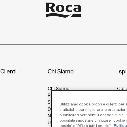
Clienti
Chi Siamo
Isp
Chi Siamo
Coll
Roca Nel Mondo
Idee
Sostenibilità
Prog
Utilizziamo cookie propri e di terzi per
Design E Innovazione
Roca
statistiche per migliorare le prestazion
pubblicitari pertinenti. Facendo clic su "
Notizie
possibile impostare o rifiutare i cooki
Unisciti a Noi
cookie" o "Rifiuta tutti i cookie".
Politic