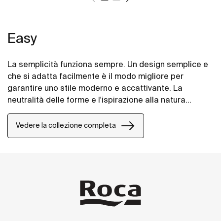
Easy
La semplicità funziona sempre. Un design semplice e
che si adatta facilmente è il modo migliore per
garantire uno stile moderno e accattivante. La
neutralità delle forme e l'ispirazione alla natura
rendono questo stile versatile ed ergonomico per
adattarsi perfettamente ad ogni spazio.
Vedere la collezione completa